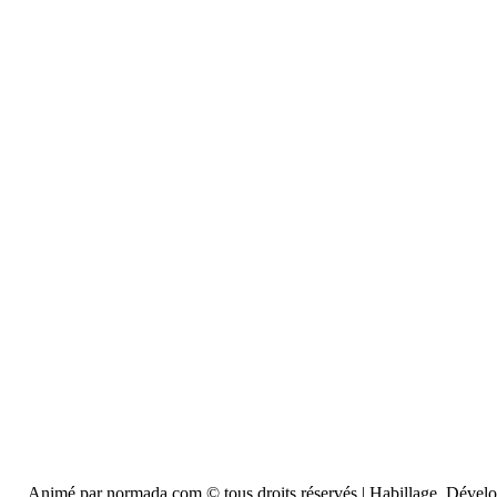
Animé par normada.com © tous droits réservés | Habillage, Déve