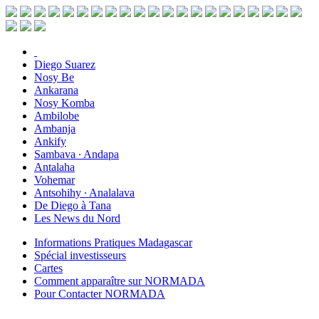
Diego Suarez
Nosy Be
Ankarana
Nosy Komba
Ambilobe
Ambanja
Ankify
Sambava ∙ Andapa
Antalaha
Vohemar
Antsohihy ∙ Analalava
De Diego à Tana
Les News du Nord
Informations Pratiques Madagascar
Spécial investisseurs
Cartes
Comment apparaître sur NORMADA
Pour Contacter NORMADA