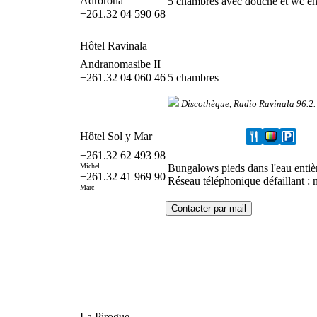
Adrorona
5 chambres avec douche et wc en
+261.32 04 590 68
Hôtel Ravinala
Andranomasibe II
+261.32 04 060 46
5 chambres
Discothèque, Radio Ravinala 96.2.
Hôtel Sol y Mar
+261.32 62 493 98
Michel
Bungalows pieds dans l'eau enti
+261.32 41 969 90
Réseau téléphonique défaillant : n
Marc
La Pirogue