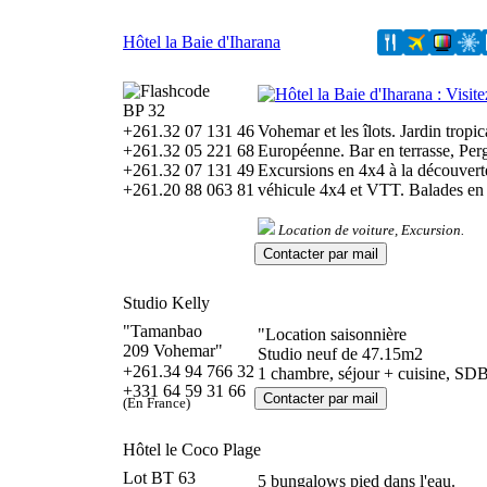
Hôtel la Baie d'Iharana
BP 32
+261.32 07 131 46
Vohemar et les îlots. Jardin tropi
+261.32 05 221 68
Européenne. Bar en terrasse, Pergo
+261.32 07 131 49
Excursions en 4x4 à la découvert
+261.20 88 063 81
véhicule 4x4 et VTT. Balades en m
Location de voiture, Excursion.
Studio Kelly
"Tamanbao
"Location saisonnière
209 Vohemar"
Studio neuf de 47.15m2
+261.34 94 766 32
1 chambre, séjour + cuisine, SDB
+331 64 59 31 66
(En France)
Hôtel le Coco Plage
Lot BT 63
5 bungalows pied dans l'eau.