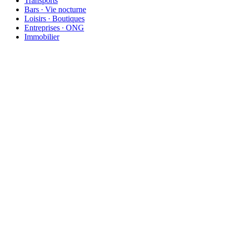
Transports
Bars ∙ Vie nocturne
Loisirs ∙ Boutiques
Entreprises ∙ ONG
Immobilier