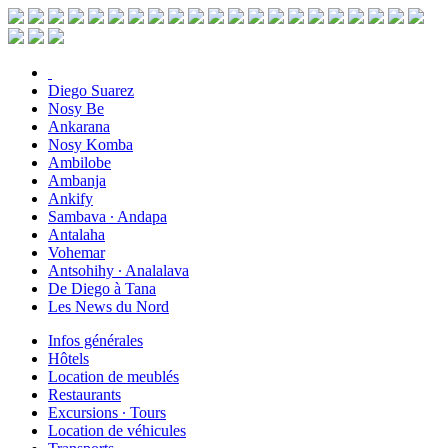
Diego Suarez
Nosy Be
Ankarana
Nosy Komba
Ambilobe
Ambanja
Ankify
Sambava ∙ Andapa
Antalaha
Vohemar
Antsohihy ∙ Analalava
De Diego à Tana
Les News du Nord
Infos générales
Hôtels
Location de meublés
Restaurants
Excursions ∙ Tours
Location de véhicules