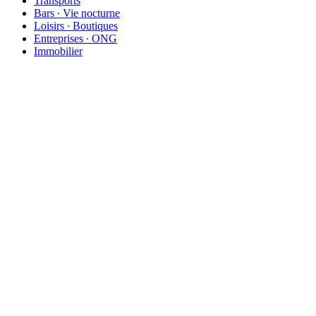
Transports
Bars ∙ Vie nocturne
Loisirs ∙ Boutiques
Entreprises ∙ ONG
Immobilier