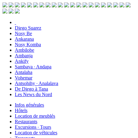
Diego Suarez
Nosy Be
Ankarana
Nosy Komba
Ambilobe
Ambanja
Ankify
Sambava ∙ Andapa
Antalaha
Vohemar
Antsohihy ∙ Analalava
De Diego à Tana
Les News du Nord
Infos générales
Hôtels
Location de meublés
Restaurants
Excursions ∙ Tours
Location de véhicules