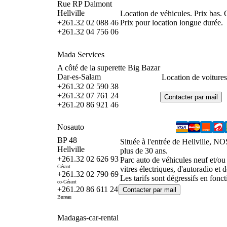
Rue RP Dalmont
Hellville
Location de véhicules. Prix bas
+261.32 02 088 46
Prix pour location longue durée.
+261.32 04 756 06
Mada Services
A côté de la superette Big Bazar
Dar-es-Salam
Location de voitures,
+261.32 02 590 38
+261.32 07 761 24
+261.20 86 921 46
Nosauto
BP 48
Située à l'entrée de Hellville, N
Hellville
plus de 30 ans.
+261.32 02 626 93
Parc auto de véhicules neuf et/ou
Gérant
vitres électriques, d'autoradio et 
+261.32 02 790 69
Les tarifs sont dégressifs en fonc
co-Gérant
+261.20 86 611 24
Bureau
Madagas-car-rental