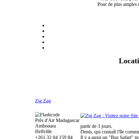
Pour de plus amples r
Locati
Zig Zag
Près d'Air Madagascar
Ambonara
partir de 3 jours.
Hellville
Denis, qui connaît l'île comme
+261.32 04 159 84
Il y a aussi un "Bus Safari" po