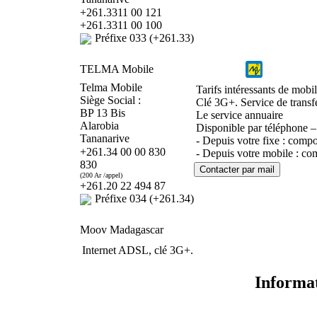
+261.3311 00 121
+261.3311 00 100
Préfixe 033 (+261.33)
TELMA Mobile
Telma Mobile
Tarifs intéressants de mob
Siège Social :
Clé 3G+. Service de transf
BP 13 Bis
Le service annuaire
Alarobia
Disponible par téléphone – 
Tananarive
- Depuis votre fixe : compo
+261.34 00 00 830
- Depuis votre mobile : co
830
(200 Ar /appel)
+261.20 22 494 87
Préfixe 034 (+261.34)
Moov Madagascar
Internet ADSL, clé 3G+.
Informat