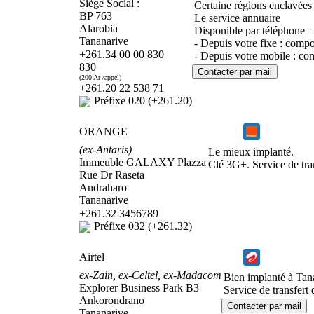
Siège Social :
Certaine régions enclavée
BP 763
Le service annuaire
Alarobia
Disponible par téléphone – 
Tananarive
- Depuis votre fixe : compo
+261.34 00 00 830
- Depuis votre mobile : co
830
(200 Ar /appel)
+261.20 22 538 71
Préfixe 020 (+261.20)
ORANGE
(ex-Antaris)
Le mieux implanté.
Immeuble GALAXY Plazza
Clé 3G+. Service de tra
Rue Dr Raseta
Andraharo
Tananarive
+261.32 3456789
Préfixe 032 (+261.32)
Airtel
ex-Zain, ex-Celtel, ex-Madacom
Bien implanté à Tan
Explorer Business Park B3
Service de transfert
Ankorondrano
Tananarive