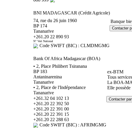
BNI MADAGASCAR (Crédit Agricole)
74, rue du 26 juin 1960
Banque bien
BP 174
Tananarive
+261.20 22 890 93
N° Vert National
Code SWIFT (BIC) : CLMDMGMG
Bank Of Africa Madagascar (BOA)
• 2, Place Philibert Tsiranana
BP 183
ex-BTM
Antaninarenina
Tous services
Tananarive
La BOA-MADA
• 2, Place de l'Indépendance
Elle possède 
Tananarive
+261.32 04 102 13
+261.20 22 392 50
+261.20 22 391 00
+261.20 22 391 15
+261.20 22 288 63
Code SWIFT (BIC) : AFRIMGMG