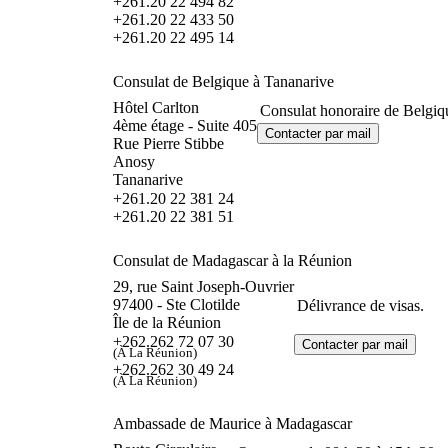
+261.20 22 494 82
+261.20 22 433 50
+261.20 22 495 14
Consulat de Belgique à Tananarive
Hôtel Carlton
Consulat honoraire de Belgiq
4ème étage - Suite 405
Rue Pierre Stibbe
Anosy
Tananarive
+261.20 22 381 24
+261.20 22 381 51
Consulat de Madagascar à la Réunion
29, rue Saint Joseph-Ouvrier
97400 - Ste Clotilde
Délivrance de visas.
Île de la Réunion
+262.262 72 07 30
(À La Réunion)
+262.262 30 49 24
(À La Réunion)
Ambassade de Maurice à Madagascar