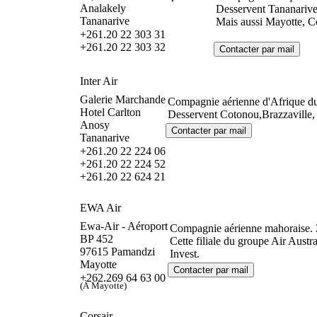
Analakely
Desservent Tananarive
Tananarive
Mais aussi Mayotte, Co
+261.20 22 303 31
+261.20 22 303 32
Inter Air
Galerie Marchande
Compagnie aérienne d'Afrique du
Hotel Carlton
Desservent Cotonou,Brazzaville, 
Anosy
Tananarive
+261.20 22 224 06
+261.20 22 224 52
+261.20 22 624 21
EWA Air
Ewa-Air - Aéroport
Compagnie aérienne mahoraise. 2
BP 452
Cette filiale du groupe Air Aust
97615 Pamandzi
Invest.
Mayotte
+262.269 64 63 00
(À Mayotte)
Corsair