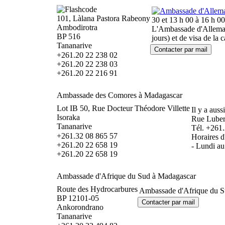
101, Làlana Pastora Rabeony
30 et 13 h 00 à 16 h 00
Ambodirotra
L'Ambassade d'Allemagn
BP 516
jours) et de visa de la
Tananarive
+261.20 22 238 02
+261.20 22 238 03
+261.20 22 216 91
Ambassade des Comores à Madagascar
Lot IB 50, Rue Docteur Théodore Villette
Il y a aus
Isoraka
Rue Luber
Tananarive
Tél. +261
+261.32 08 865 57
Horaires d
+261.20 22 658 19
- Lundi au
+261.20 22 658 19
Ambassade d'Afrique du Sud à Madagascar
Route des Hydrocarbures
Ambassade d'Afrique du S
BP 12101-05
Ankorondrano
Tananarive