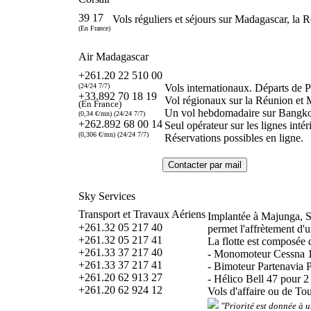
39 17
Vols réguliers et séjours sur Madagascar, la 
(En France)
Air Madagascar
+261.20 22 510 00
(24/24 7/7)
Vols internationaux. Départs de Pa
+33.892 70 18 19
Vol régionaux sur la Réunion et 
(En France)
Un vol hebdomadaire sur Bangk
(0,34 €/mn) (24/24 7/7)
+262.892 68 00 14
Seul opérateur sur les lignes intér
(0,306 €/mn) (24/24 7/7)
Réservations possibles en ligne.
Sky Services
Transport et Travaux Aériens
Implantée à Majunga, 
+261.32 05 217 40
permet l'affrètement d'u
+261.32 05 217 41
La flotte est composée d
+261.33 37 217 40
- Monomoteur Cessna 1
+261.33 37 217 41
- Bimoteur Partenavia 
+261.20 62 913 27
- Hélico Bell 47 pour 2
+261.20 62 924 12
Vols d'affaire ou de Tou
"Priorité est donnée à u