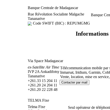
Banque Centrale de Madagascar
Rue Révolution Socialiste Malgache
Banque Cent
Tananarive
Code SWIFT (BIC) : REPUMGMG
Informations 
Via Space Madagascar
ex-Satellite Air Time
Télécommunication mobile par sat
IVP 2A Ankadifotsy
Inmarsat, Iridium, Garmin, Cob
Tananarive
Vente, location, mise en service,
+261.33 15 204 11
+261.20 24 204 11
+261.20 22 228 48
TELMA Fixe
Telma Fixe
Seul opérateur de téléphoni