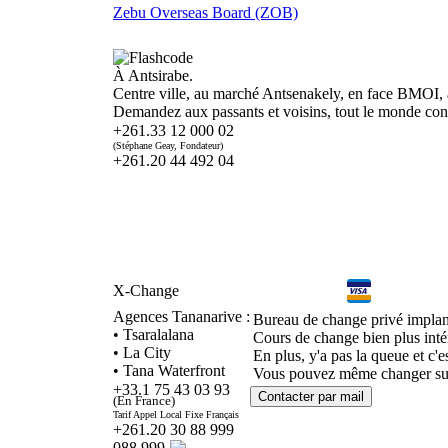
Zebu Overseas Board (ZOB)
À Antsirabe.
Centre ville, au marché Antsenakely, en face BMOI,
Demandez aux passants et voisins, tout le monde conn
+261.33 12 000 02
(Stéphane Geay, Fondateur)
+261.20 44 492 04
X-Change
Agences Tananarive :
Bureau de change privé implan
• Tsaralalana
Cours de change bien plus inté
• La City
En plus, y'a pas la queue et c'es
• Tana Waterfront
Vous pouvez même changer sur le
+33.1 75 43 03 93
(En France)
Tarif Appel Local Fixe Français
+261.20 30 88 999
088 999