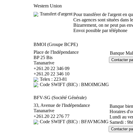
Western Union
Transfert d'argent
Pour transférer de l'argent en q
Ces agences sont situées dans l
Bizarrement, on ne peut pas envoy
Envoi possible par téléphone
BMOI (Groupe BCPE)
Place de l'Indépendance
Banque Malg
BP 25 Bis
Tananarive
+261.20 22 346 09
+261.20 22 346 10
Telex : 223-81
Code SWIFT (BIC) : BMOIMGMG
BFV-SG (Société Générale)
33, Avenue de l'Indépendance
Banque bien 
Tananarive
Horaires d'o
+261.20 22 276 77
Lundi au ve
Code SWIFT (BIC) : BFAVMGMG
Samedi : 9h