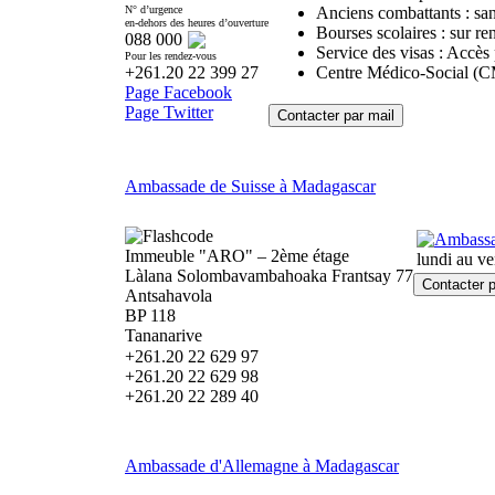
N° d’urgence
Anciens combattants : san
en-dehors des heures d’ouverture
Bourses scolaires : sur 
088 000
Service des visas : Accè
Pour les rendez-vous
+261.20 22 399 27
Centre Médico-Social (
Page Facebook
Page Twitter
Ambassade de Suisse à Madagascar
Immeuble "ARO" – 2ème étage
lundi au ve
Làlana Solombavambahoaka Frantsay 77
Antsahavola
BP 118
Tananarive
+261.20 22 629 97
+261.20 22 629 98
+261.20 22 289 40
Ambassade d'Allemagne à Madagascar