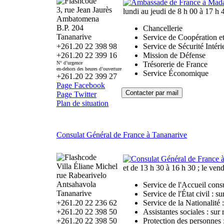
3, rue Jean Jaurès
lundi au jeudi de 8 h 00 à 17 h 
Ambatomena
B.P. 204
Chancellerie
Tananarive
Service de Coopération et
+261.20 22 398 98
Service de Sécurité Intéri
+261.20 22 399 16
Mission de Défense
N° d’urgence
Trésorerie de France
en-dehors des heures d’ouverture
Service Économique
+261.20 22 399 27
Page Facebook
Page Twitter
Plan de situation
Consulat Général de France à Tananarive
Villa Éliane Michel
et de 13 h 30 à 16 h 30 ; le ven
rue Rabearivelo
Antsahavola
Service de l'Accueil cons
Tananarive
Service de l'État civil : s
+261.20 22 236 62
Service de la Nationalité 
+261.20 22 398 50
Assistantes sociales : su
+261.20 22 398 50
Protection des personnes 