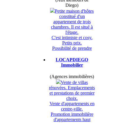
Diego)
Petite maison d'hôtes
constitué d'un
appartement de trois
chambres. Il est situé à
l'étage.
C'est intimiste et cosy.
Petits prix.
Possibilité de prendre
LOCAPDIEGO
Immobilier
(Agences immobilières)
Vente de villas
rénovées. Emplacements
et prestations de premier
choix.
Vente d'appartements en
centre-ville.
Promotion immobilière
d'appartements haut