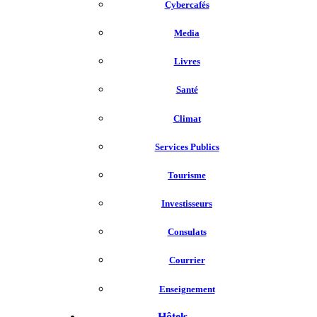
Cybercafés
Media
Livres
Santé
Climat
Services Publics
Tourisme
Investisseurs
Consulats
Courrier
Enseignement
Hôtels