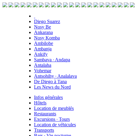
Diego Suarez
Nosy Be
Ankarana
Nosy Komba
Ambilobe
Ambanja
Ankify
Sambava ∙ Andapa
Antalaha
Vohemar
Antsohihy ∙ Analalava
De Diego à Tana
Les News du Nord
Infos générales
Hôtels
Location de meublés
Restaurants
Excursions ∙ Tours
Location de véhicules
Transports
Bars ∙ Vie nocturne