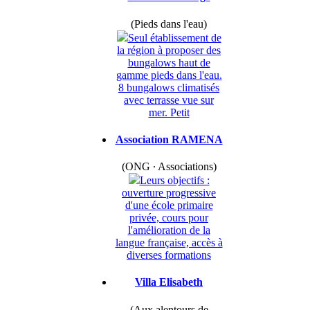
(Pieds dans l'eau)
Seul établissement de
la région à proposer des
bungalows haut de
gamme pieds dans l'eau.
8 bungalows climatisés
avec terrasse vue sur
mer. Petit
Association RAMENA
(ONG ∙ Associations)
Leurs objectifs :
ouverture progressive
d'une école primaire
privée, cours pour
l'amélioration de la
langue française, accès à
diverses formations
Villa Elisabeth
(Aux alentours de