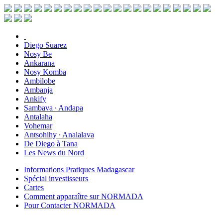
Diego Suarez
Nosy Be
Ankarana
Nosy Komba
Ambilobe
Ambanja
Ankify
Sambava ∙ Andapa
Antalaha
Vohemar
Antsohihy ∙ Analalava
De Diego à Tana
Les News du Nord
Informations Pratiques Madagascar
Spécial investisseurs
Cartes
Comment apparaître sur NORMADA
Pour Contacter NORMADA