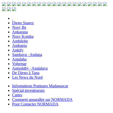
Diego Suarez
Nosy Be
Ankarana
Nosy Komba
Ambilobe
Ambanja
Ankify
Sambava ∙ Andapa
Antalaha
Vohemar
Antsohihy ∙ Analalava
De Diego à Tana
Les News du Nord
Informations Pratiques Madagascar
Spécial investisseurs
Cartes
Comment apparaître sur NORMADA
Pour Contacter NORMADA