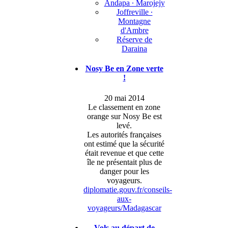
Andapa ∙ Marojejy
Joffreville ∙
Montagne
d'Ambre
Réserve de
Daraina
Nosy Be en Zone verte
!
20 mai 2014
Le classement en zone
orange sur Nosy Be est
levé.
Les autorités françaises
ont estimé que la sécurité
était revenue et que cette
île ne présentait plus de
danger pour les
voyageurs.
diplomatie.gouv.fr/conseils-
aux-
voyageurs/Madagascar
Vols au départ de