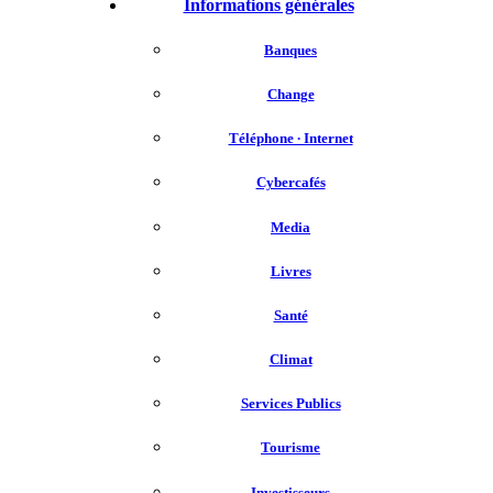
Informations générales
Banques
Change
Téléphone ∙ Internet
Cybercafés
Media
Livres
Santé
Climat
Services Publics
Tourisme
Investisseurs