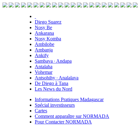
Diego Suarez
Nosy Be
Ankarana
Nosy Komba
Ambilobe
Ambanja
Ankify
Sambava ∙ Andapa
Antalaha
Vohemar
Antsohihy ∙ Analalava
De Diego à Tana
Les News du Nord
Informations Pratiques Madagascar
Spécial investisseurs
Cartes
Comment apparaître sur NORMADA
Pour Contacter NORMADA