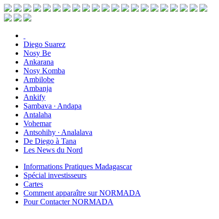
Diego Suarez
Nosy Be
Ankarana
Nosy Komba
Ambilobe
Ambanja
Ankify
Sambava ∙ Andapa
Antalaha
Vohemar
Antsohihy ∙ Analalava
De Diego à Tana
Les News du Nord
Informations Pratiques Madagascar
Spécial investisseurs
Cartes
Comment apparaître sur NORMADA
Pour Contacter NORMADA