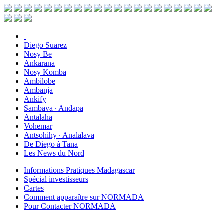
Diego Suarez
Nosy Be
Ankarana
Nosy Komba
Ambilobe
Ambanja
Ankify
Sambava ∙ Andapa
Antalaha
Vohemar
Antsohihy ∙ Analalava
De Diego à Tana
Les News du Nord
Informations Pratiques Madagascar
Spécial investisseurs
Cartes
Comment apparaître sur NORMADA
Pour Contacter NORMADA