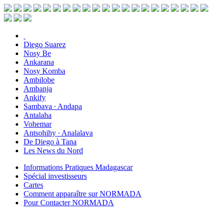
Diego Suarez
Nosy Be
Ankarana
Nosy Komba
Ambilobe
Ambanja
Ankify
Sambava ∙ Andapa
Antalaha
Vohemar
Antsohihy ∙ Analalava
De Diego à Tana
Les News du Nord
Informations Pratiques Madagascar
Spécial investisseurs
Cartes
Comment apparaître sur NORMADA
Pour Contacter NORMADA