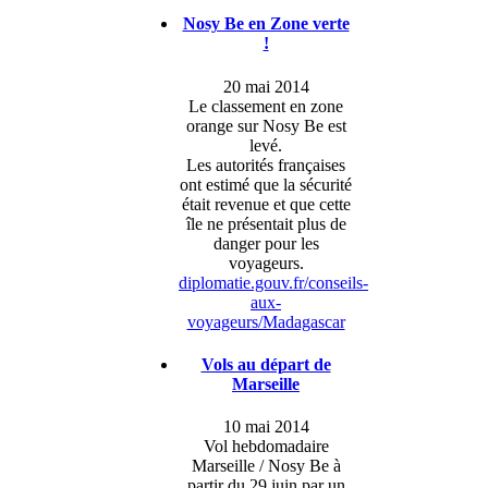
Nosy Be en Zone verte
!
20 mai 2014
Le classement en zone
orange sur Nosy Be est
levé.
Les autorités françaises
ont estimé que la sécurité
était revenue et que cette
île ne présentait plus de
danger pour les
voyageurs.
diplomatie.gouv.fr/conseils-
aux-
voyageurs/Madagascar
Vols au départ de
Marseille
10 mai 2014
Vol hebdomadaire
Marseille / Nosy Be à
partir du 29 juin par un