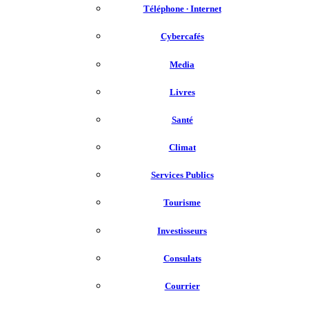
Téléphone ∙ Internet
Cybercafés
Media
Livres
Santé
Climat
Services Publics
Tourisme
Investisseurs
Consulats
Courrier