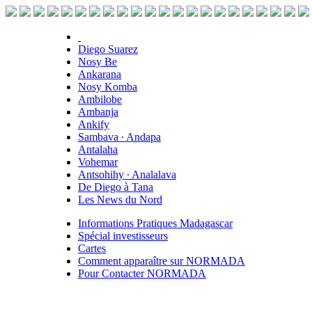
Diego Suarez
Nosy Be
Ankarana
Nosy Komba
Ambilobe
Ambanja
Ankify
Sambava ∙ Andapa
Antalaha
Vohemar
Antsohihy ∙ Analalava
De Diego à Tana
Les News du Nord
Informations Pratiques Madagascar
Spécial investisseurs
Cartes
Comment apparaître sur NORMADA
Pour Contacter NORMADA