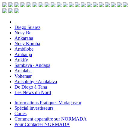
Diego Suarez
Nosy Be
Ankarana
Nosy Komba
Ambilobe
Ambanja
Ankify
Sambava ∙ Andapa
Antalaha
Vohemar
Antsohihy ∙ Analalava
De Diego à Tana
Les News du Nord
Informations Pratiques Madagascar
Spécial investisseurs
Cartes
Comment apparaître sur NORMADA
Pour Contacter NORMADA