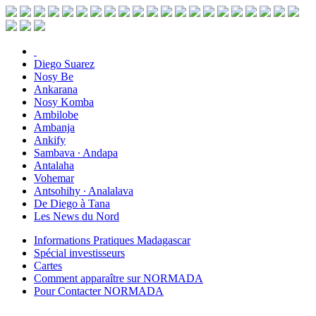
Diego Suarez
Nosy Be
Ankarana
Nosy Komba
Ambilobe
Ambanja
Ankify
Sambava ∙ Andapa
Antalaha
Vohemar
Antsohihy ∙ Analalava
De Diego à Tana
Les News du Nord
Informations Pratiques Madagascar
Spécial investisseurs
Cartes
Comment apparaître sur NORMADA
Pour Contacter NORMADA