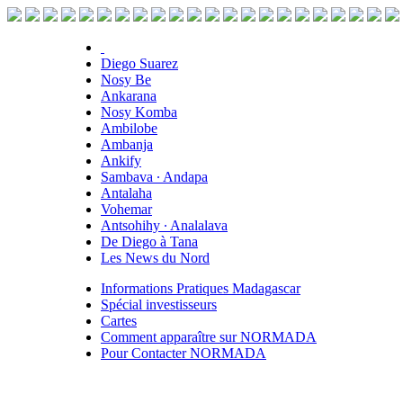
Diego Suarez
Nosy Be
Ankarana
Nosy Komba
Ambilobe
Ambanja
Ankify
Sambava ∙ Andapa
Antalaha
Vohemar
Antsohihy ∙ Analalava
De Diego à Tana
Les News du Nord
Informations Pratiques Madagascar
Spécial investisseurs
Cartes
Comment apparaître sur NORMADA
Pour Contacter NORMADA