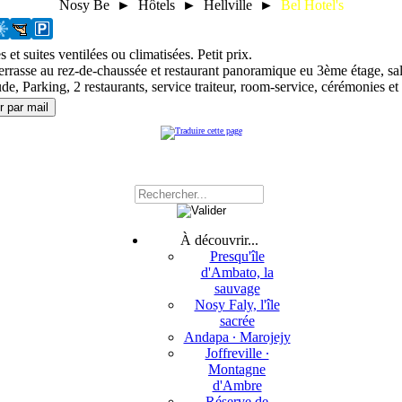
Nosy Be ► Hôtels ► Hellville ►
Bel Hotel's
et suites ventilées ou climatisées. Petit prix.
errasse au rez-de-chaussée et restaurant panoramique eu 3ème étage, sal
de, Parking, 2 restaurants, service traiteur, room-service, cérémonies 
À découvrir...
Presqu'île
d'Ambato, la
sauvage
Nosy Faly, l'île
sacrée
Andapa ∙ Marojejy
Joffreville ∙
Montagne
d'Ambre
Réserve de