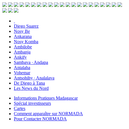
Diego Suarez
Nosy Be
Ankarana
Nosy Komba
Ambilobe
Ambanja
Ankify
Sambava ∙ Andapa
Antalaha
Vohemar
Antsohihy ∙ Analalava
De Diego à Tana
Les News du Nord
Informations Pratiques Madagascar
Spécial investisseurs
Cartes
Comment apparaître sur NORMADA
Pour Contacter NORMADA