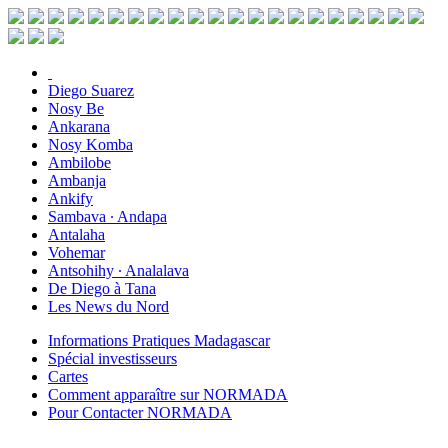
Diego Suarez
Nosy Be
Ankarana
Nosy Komba
Ambilobe
Ambanja
Ankify
Sambava ∙ Andapa
Antalaha
Vohemar
Antsohihy ∙ Analalava
De Diego à Tana
Les News du Nord
Informations Pratiques Madagascar
Spécial investisseurs
Cartes
Comment apparaître sur NORMADA
Pour Contacter NORMADA