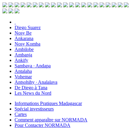
Diego Suarez
Nosy Be
Ankarana
Nosy Komba
Ambilobe
Ambanja
Ankify
Sambava ∙ Andapa
Antalaha
Vohemar
Antsohihy ∙ Analalava
De Diego à Tana
Les News du Nord
Informations Pratiques Madagascar
Spécial investisseurs
Cartes
Comment apparaître sur NORMADA
Pour Contacter NORMADA