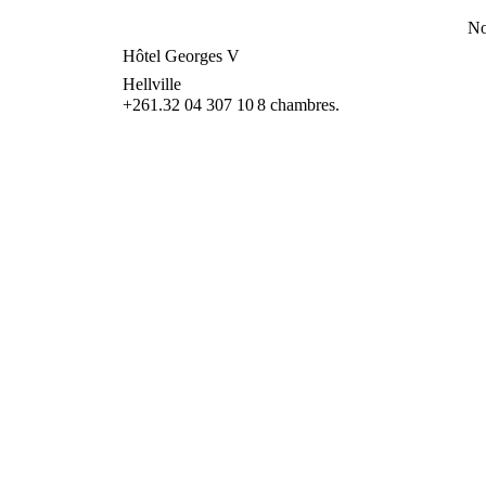
No
Hôtel Georges V
Hellville
+261.32 04 307 10
8 chambres.