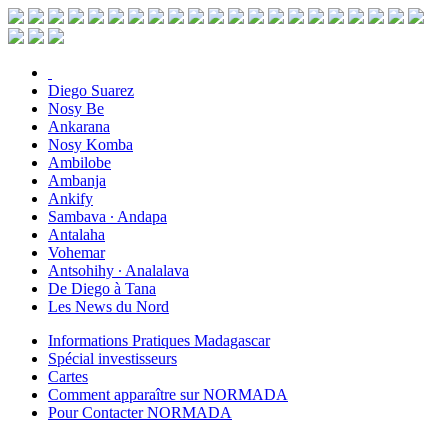
Diego Suarez
Nosy Be
Ankarana
Nosy Komba
Ambilobe
Ambanja
Ankify
Sambava ∙ Andapa
Antalaha
Vohemar
Antsohihy ∙ Analalava
De Diego à Tana
Les News du Nord
Informations Pratiques Madagascar
Spécial investisseurs
Cartes
Comment apparaître sur NORMADA
Pour Contacter NORMADA