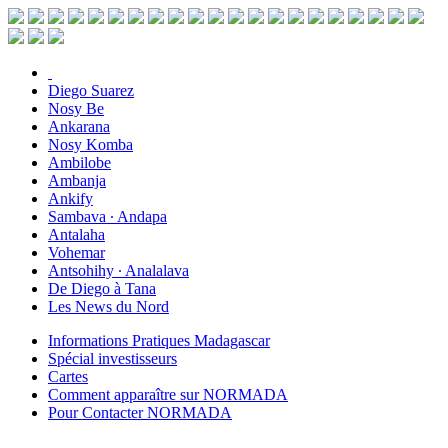
Diego Suarez
Nosy Be
Ankarana
Nosy Komba
Ambilobe
Ambanja
Ankify
Sambava ∙ Andapa
Antalaha
Vohemar
Antsohihy ∙ Analalava
De Diego à Tana
Les News du Nord
Informations Pratiques Madagascar
Spécial investisseurs
Cartes
Comment apparaître sur NORMADA
Pour Contacter NORMADA