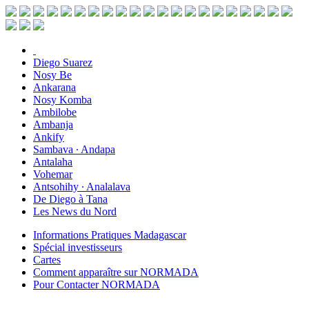
Diego Suarez
Nosy Be
Ankarana
Nosy Komba
Ambilobe
Ambanja
Ankify
Sambava ∙ Andapa
Antalaha
Vohemar
Antsohihy ∙ Analalava
De Diego à Tana
Les News du Nord
Informations Pratiques Madagascar
Spécial investisseurs
Cartes
Comment apparaître sur NORMADA
Pour Contacter NORMADA