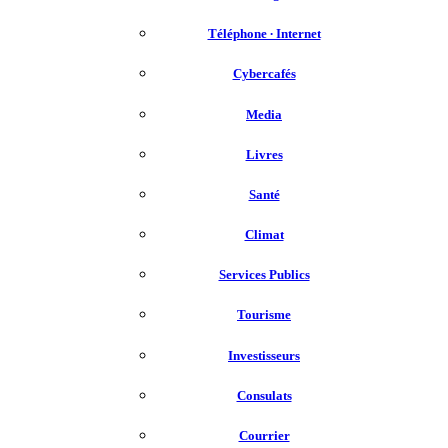
Téléphone ∙ Internet
Cybercafés
Media
Livres
Santé
Climat
Services Publics
Tourisme
Investisseurs
Consulats
Courrier