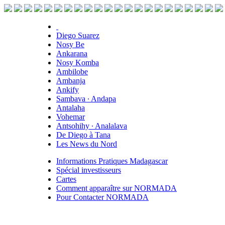
Diego Suarez
Nosy Be
Ankarana
Nosy Komba
Ambilobe
Ambanja
Ankify
Sambava ∙ Andapa
Antalaha
Vohemar
Antsohihy ∙ Analalava
De Diego à Tana
Les News du Nord
Informations Pratiques Madagascar
Spécial investisseurs
Cartes
Comment apparaître sur NORMADA
Pour Contacter NORMADA