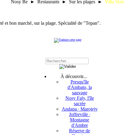
Nosy Be ► Restaurants ► Sur les plages ►
Villa Vero
té et bon marché, sur la plage. Spécialité de "Tepan".
À découvrir...
Presqu'île
d'Ambato, la
sauvage
Nosy Faly, l'île
sacrée
Andapa ∙ Marojejy
Joffreville ∙
Montagne
d'Ambre
Réserve de