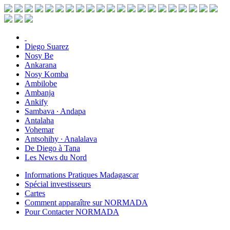
Diego Suarez
Nosy Be
Ankarana
Nosy Komba
Ambilobe
Ambanja
Ankify
Sambava ∙ Andapa
Antalaha
Vohemar
Antsohihy ∙ Analalava
De Diego à Tana
Les News du Nord
Informations Pratiques Madagascar
Spécial investisseurs
Cartes
Comment apparaître sur NORMADA
Pour Contacter NORMADA