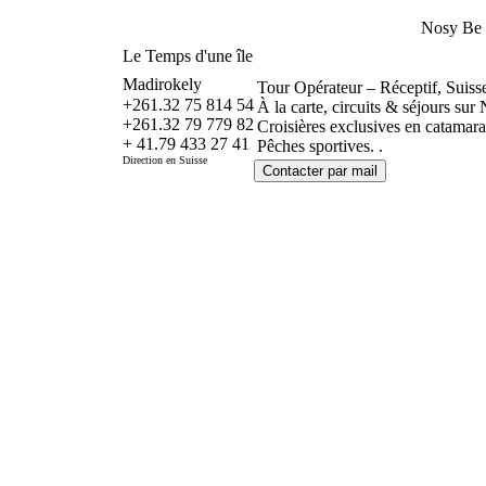
Nosy Be
Le Temps d'une île
Madirokely
Tour Opérateur – Réceptif, Suiss
+261.32 75 814 54
À la carte, circuits & séjours su
+261.32 79 779 82
Croisières exclusives en catamara
+ 41.79 433 27 41
Pêches sportives. .
Direction en Suisse