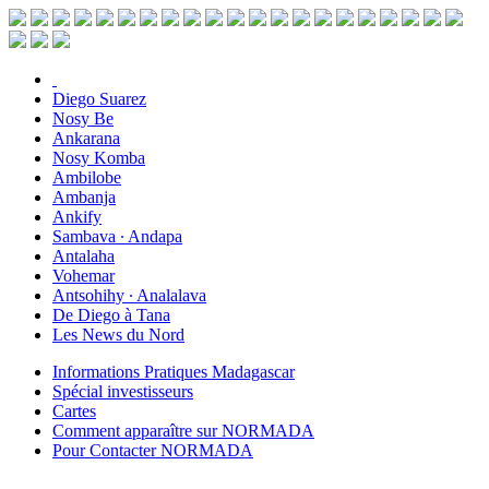
Diego Suarez
Nosy Be
Ankarana
Nosy Komba
Ambilobe
Ambanja
Ankify
Sambava ∙ Andapa
Antalaha
Vohemar
Antsohihy ∙ Analalava
De Diego à Tana
Les News du Nord
Informations Pratiques Madagascar
Spécial investisseurs
Cartes
Comment apparaître sur NORMADA
Pour Contacter NORMADA