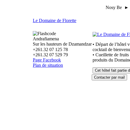
Nosy Be ► E
Le Domaine de Florette
Andrafiamena
Sur les hauteurs de Dzamandzar
• Départ de l’hôtel 
+261.32 07 125 78
cocktail de bienvenu
+261.32 07 529 79
• Cueillette de fruit
Page Facebook
produits du Domaine 
Plan de situation
Cet hôtel fait parti