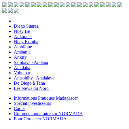
Diego Suarez
Nosy Be
Ankarana
Nosy Komba
Ambilobe
Ambanja
Ankify
Sambava ∙ Andapa
Antalaha
Vohemar
Antsohihy ∙ Analalava
De Diego à Tana
Les News du Nord
Informations Pratiques Madagascar
Spécial investisseurs
Cartes
Comment apparaître sur NORMADA
Pour Contacter NORMADA