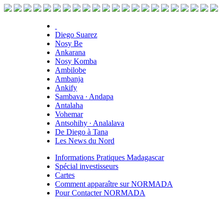
Diego Suarez
Nosy Be
Ankarana
Nosy Komba
Ambilobe
Ambanja
Ankify
Sambava ∙ Andapa
Antalaha
Vohemar
Antsohihy ∙ Analalava
De Diego à Tana
Les News du Nord
Informations Pratiques Madagascar
Spécial investisseurs
Cartes
Comment apparaître sur NORMADA
Pour Contacter NORMADA