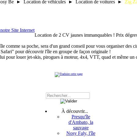
osy Be ► Location de véhicules ► Location de voitures ►
Zig Z
Location de 2 CV jaunes immanquables ! Prix dégres
'île comme sa poche, sera d'un grand conseil pour vous organiser des cir
 Safari" pour découvrir l'île en groupe de façon originale !
 lui pour louer jet-skis, pirogues à moteur, 4x4, VTT, quad et même un c
À découvrir...
Presqu'île
d'Ambato, la
sauvage
Nosy Faly, l'île