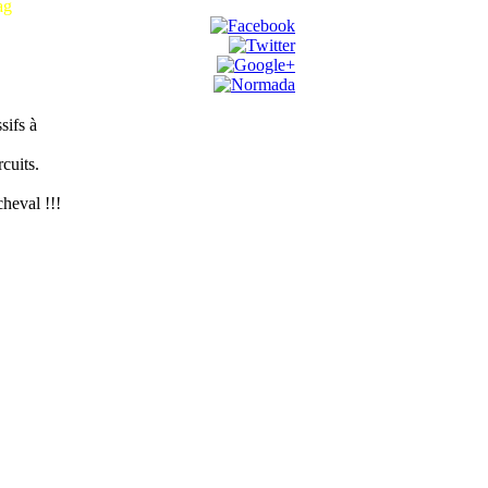
ag
sifs à
cuits.
heval !!!