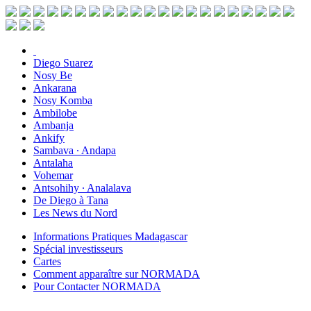
Diego Suarez
Nosy Be
Ankarana
Nosy Komba
Ambilobe
Ambanja
Ankify
Sambava ∙ Andapa
Antalaha
Vohemar
Antsohihy ∙ Analalava
De Diego à Tana
Les News du Nord
Informations Pratiques Madagascar
Spécial investisseurs
Cartes
Comment apparaître sur NORMADA
Pour Contacter NORMADA