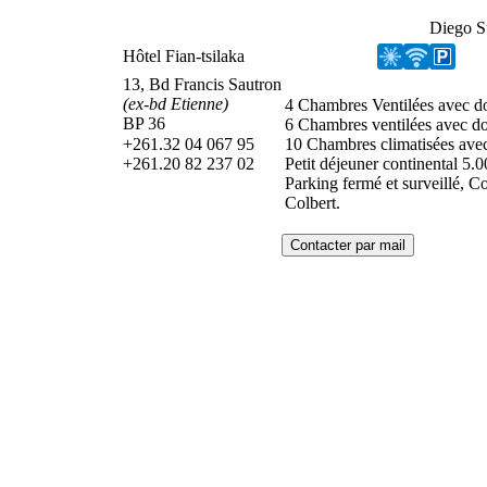
Diego 
Hôtel Fian-tsilaka
13, Bd Francis Sautron
(ex-bd Etienne)
4 Chambres Ventilées avec d
BP 36
6 Chambres ventilées avec do
+261.32 04 067 95
10 Chambres climatisées ave
+261.20 82 237 02
Petit déjeuner continental 5.0
Parking fermé et surveillé, Cof
Colbert.