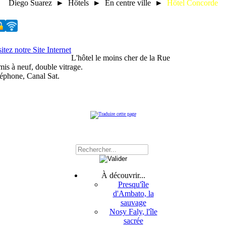
Diego Suarez ► Hôtels ► En centre ville ►
Hôtel Concorde
L'hôtel le moins cher de la Rue
mis à neuf, double vitrage.
léphone, Canal Sat.
À découvrir...
Presqu'île
d'Ambato, la
sauvage
Nosy Faly, l'île
sacrée