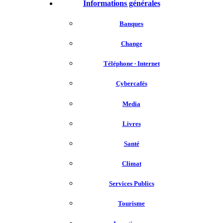
Informations générales
Banques
Change
Téléphone ∙ Internet
Cybercafés
Media
Livres
Santé
Climat
Services Publics
Tourisme