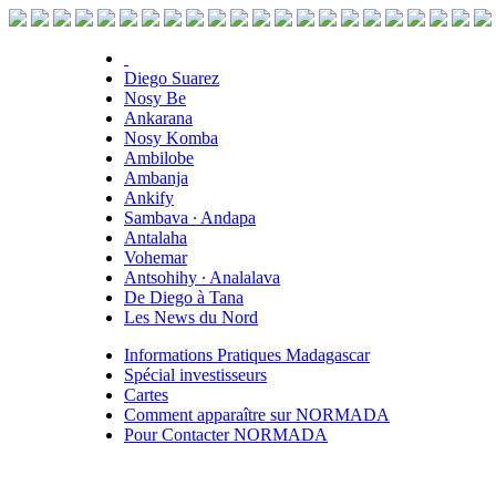
Diego Suarez
Nosy Be
Ankarana
Nosy Komba
Ambilobe
Ambanja
Ankify
Sambava ∙ Andapa
Antalaha
Vohemar
Antsohihy ∙ Analalava
De Diego à Tana
Les News du Nord
Informations Pratiques Madagascar
Spécial investisseurs
Cartes
Comment apparaître sur NORMADA
Pour Contacter NORMADA