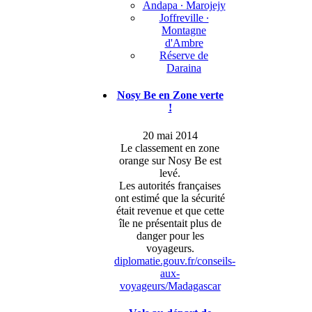
Andapa ∙ Marojejy
Joffreville ∙
Montagne
d'Ambre
Réserve de
Daraina
Nosy Be en Zone verte
!
20 mai 2014
Le classement en zone
orange sur Nosy Be est
levé.
Les autorités françaises
ont estimé que la sécurité
était revenue et que cette
île ne présentait plus de
danger pour les
voyageurs.
diplomatie.gouv.fr/conseils-
aux-
voyageurs/Madagascar