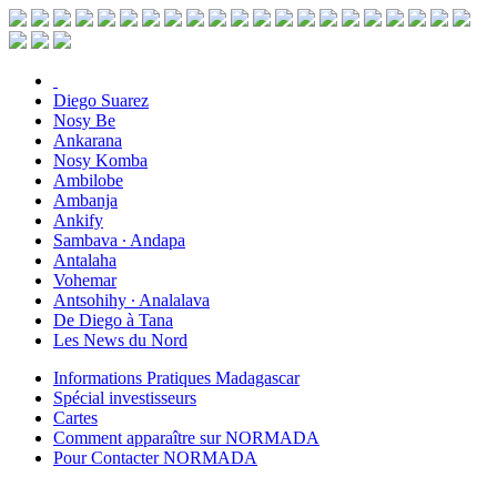
Diego Suarez
Nosy Be
Ankarana
Nosy Komba
Ambilobe
Ambanja
Ankify
Sambava ∙ Andapa
Antalaha
Vohemar
Antsohihy ∙ Analalava
De Diego à Tana
Les News du Nord
Informations Pratiques Madagascar
Spécial investisseurs
Cartes
Comment apparaître sur NORMADA
Pour Contacter NORMADA