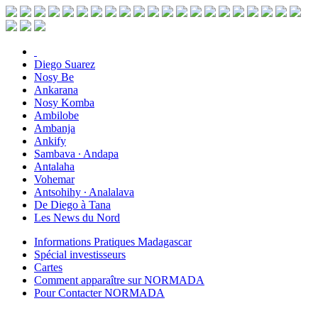
Diego Suarez
Nosy Be
Ankarana
Nosy Komba
Ambilobe
Ambanja
Ankify
Sambava ∙ Andapa
Antalaha
Vohemar
Antsohihy ∙ Analalava
De Diego à Tana
Les News du Nord
Informations Pratiques Madagascar
Spécial investisseurs
Cartes
Comment apparaître sur NORMADA
Pour Contacter NORMADA