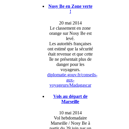
Nosy Be en Zone verte
!
20 mai 2014
Le classement en zone
orange sur Nosy Be est
levé.
Les autorités françaises
ont estimé que la sécurité
était revenue et que cette
île ne présentait plus de
danger pour les
voyageurs.
diplomatie.gouv.fr/conseils-
aux-
voyageurs/Madagascar
Vols au départ de
Marseille
10 mai 2014
Vol hebdomadaire
Marseille / Nosy Be à
partir du 29 juin par un