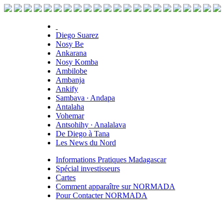
Diego Suarez
Nosy Be
Ankarana
Nosy Komba
Ambilobe
Ambanja
Ankify
Sambava ∙ Andapa
Antalaha
Vohemar
Antsohihy ∙ Analalava
De Diego à Tana
Les News du Nord
Informations Pratiques Madagascar
Spécial investisseurs
Cartes
Comment apparaître sur NORMADA
Pour Contacter NORMADA