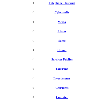
Téléphone ∙ Internet
Cybercafés
Media
Livres
Santé
Climat
Services Publics
Tourisme
Investisseurs
Consulats
Courrier