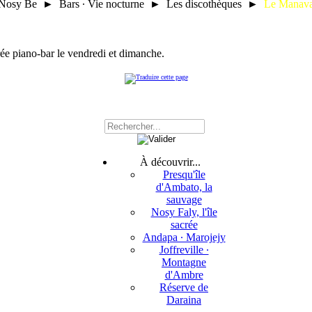
Nosy Be ► Bars ∙ Vie nocturne ► Les discothèques ►
Le Manav
rée piano-bar le vendredi et dimanche.
À découvrir...
Presqu'île
d'Ambato, la
sauvage
Nosy Faly, l'île
sacrée
Andapa ∙ Marojejy
Joffreville ∙
Montagne
d'Ambre
Réserve de
Daraina