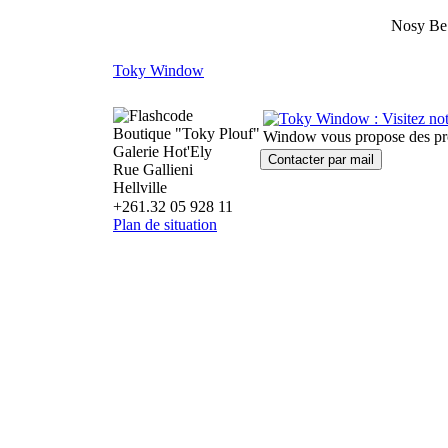
Nosy Be
Toky Window
Boutique "Toky Plouf"
Window vous propose des prod
Galerie Hot'Ely
Rue Gallieni
Hellville
+261.32 05 928 11
Plan de situation