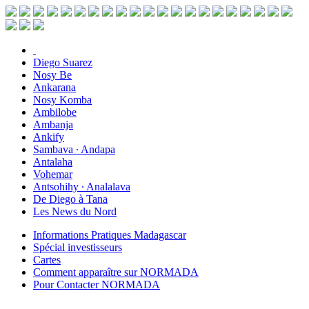
Diego Suarez
Nosy Be
Ankarana
Nosy Komba
Ambilobe
Ambanja
Ankify
Sambava ∙ Andapa
Antalaha
Vohemar
Antsohihy ∙ Analalava
De Diego à Tana
Les News du Nord
Informations Pratiques Madagascar
Spécial investisseurs
Cartes
Comment apparaître sur NORMADA
Pour Contacter NORMADA