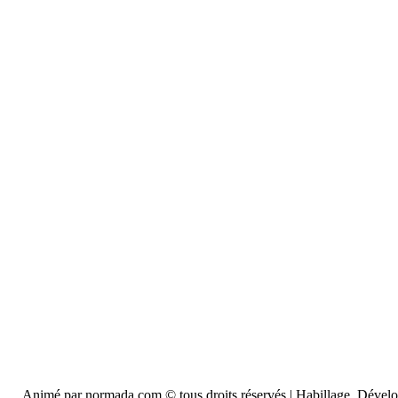
Animé par normada.com © tous droits réservés | Habillage, Déve