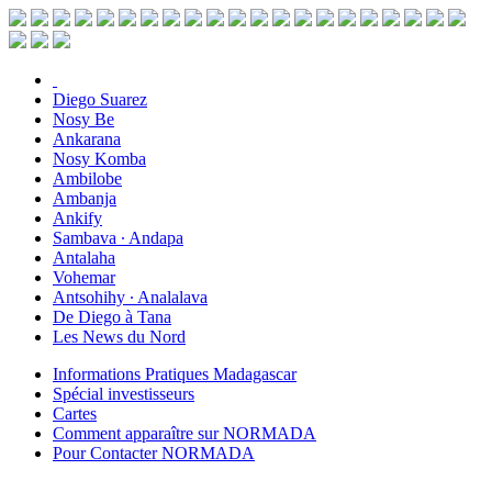
Diego Suarez
Nosy Be
Ankarana
Nosy Komba
Ambilobe
Ambanja
Ankify
Sambava ∙ Andapa
Antalaha
Vohemar
Antsohihy ∙ Analalava
De Diego à Tana
Les News du Nord
Informations Pratiques Madagascar
Spécial investisseurs
Cartes
Comment apparaître sur NORMADA
Pour Contacter NORMADA