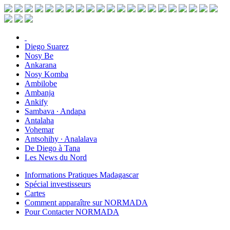
Diego Suarez
Nosy Be
Ankarana
Nosy Komba
Ambilobe
Ambanja
Ankify
Sambava ∙ Andapa
Antalaha
Vohemar
Antsohihy ∙ Analalava
De Diego à Tana
Les News du Nord
Informations Pratiques Madagascar
Spécial investisseurs
Cartes
Comment apparaître sur NORMADA
Pour Contacter NORMADA