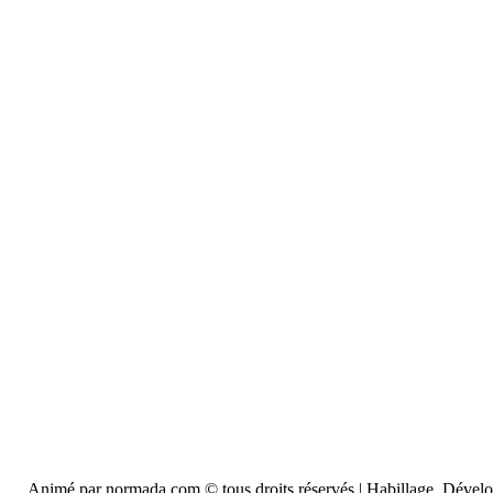
Animé par normada.com © tous droits réservés | Habillage, Déve