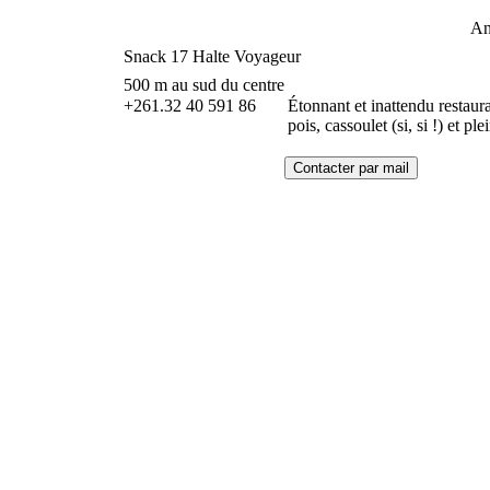
An
Snack 17 Halte Voyageur
500 m au sud du centre
+261.32 40 591 86
Étonnant et inattendu restaur
pois, cassoulet (si, si !) et p