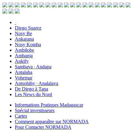
Diego Suarez
Nosy Be
Ankarana
Nosy Komba
Ambilobe
Ambanja
Ankify
Sambava ∙ Andapa
Antalaha
Vohemar
Antsohihy ∙ Analalava
De Diego à Tana
Les News du Nord
Informations Pratiques Madagascar
Spécial investisseurs
Cartes
Comment apparaître sur NORMADA
Pour Contacter NORMADA