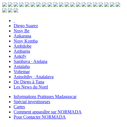
Diego Suarez
Nosy Be
Ankarana
Nosy Komba
Ambilobe
Ambanja
Ankify
Sambava ∙ Andapa
Antalaha
Vohemar
Antsohihy ∙ Analalava
De Diego à Tana
Les News du Nord
Informations Pratiques Madagascar
Spécial investisseurs
Cartes
Comment apparaître sur NORMADA
Pour Contacter NORMADA