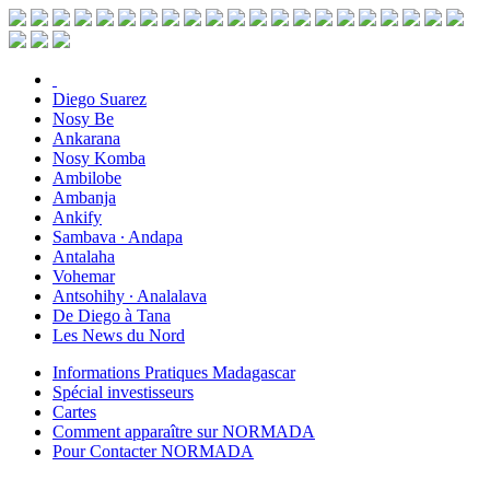
Diego Suarez
Nosy Be
Ankarana
Nosy Komba
Ambilobe
Ambanja
Ankify
Sambava ∙ Andapa
Antalaha
Vohemar
Antsohihy ∙ Analalava
De Diego à Tana
Les News du Nord
Informations Pratiques Madagascar
Spécial investisseurs
Cartes
Comment apparaître sur NORMADA
Pour Contacter NORMADA