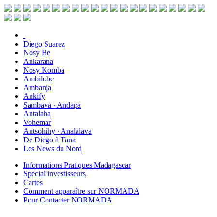
Diego Suarez
Nosy Be
Ankarana
Nosy Komba
Ambilobe
Ambanja
Ankify
Sambava ∙ Andapa
Antalaha
Vohemar
Antsohihy ∙ Analalava
De Diego à Tana
Les News du Nord
Informations Pratiques Madagascar
Spécial investisseurs
Cartes
Comment apparaître sur NORMADA
Pour Contacter NORMADA