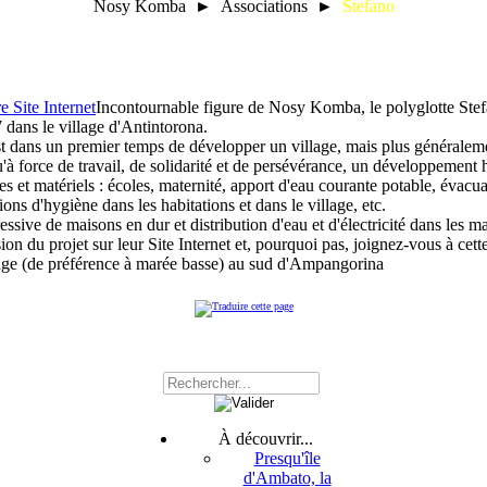
Nosy Komba ► Associations ►
Stefano
Incontournable figure de Nosy Komba, le polyglotte Ste
 dans le village d'Antintorona.
st dans un premier temps de développer un village, mais plus généraleme
u'à force de travail, de solidarité et de persévérance, un développement 
et matériels : écoles, maternité, apport d'eau courante potable, évacua
ons d'hygiène dans les habitations et dans le village, etc.
ssive de maisons en dur et distribution d'eau et d'électricité dans les m
ion du projet sur leur Site Internet et, pourquoi pas, joignez-vous à cett
lage (de préférence à marée basse) au sud d'Ampangorina
À découvrir...
Presqu'île
d'Ambato, la