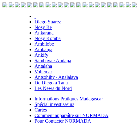
Diego Suarez
Nosy Be
Ankarana
Nosy Komba
Ambilobe
Ambanja
Ankify
Sambava ∙ Andapa
Antalaha
Vohemar
Antsohihy ∙ Analalava
De Diego à Tana
Les News du Nord
Informations Pratiques Madagascar
Spécial investisseurs
Cartes
Comment apparaître sur NORMADA
Pour Contacter NORMADA