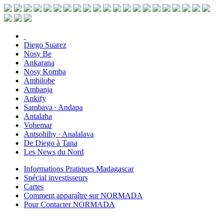
Diego Suarez
Nosy Be
Ankarana
Nosy Komba
Ambilobe
Ambanja
Ankify
Sambava ∙ Andapa
Antalaha
Vohemar
Antsohihy ∙ Analalava
De Diego à Tana
Les News du Nord
Informations Pratiques Madagascar
Spécial investisseurs
Cartes
Comment apparaître sur NORMADA
Pour Contacter NORMADA