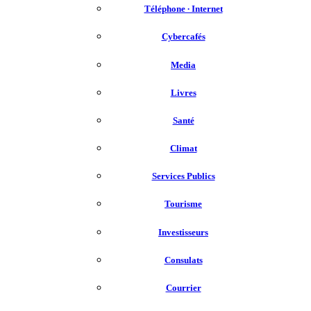
Téléphone ∙ Internet
Cybercafés
Media
Livres
Santé
Climat
Services Publics
Tourisme
Investisseurs
Consulats
Courrier