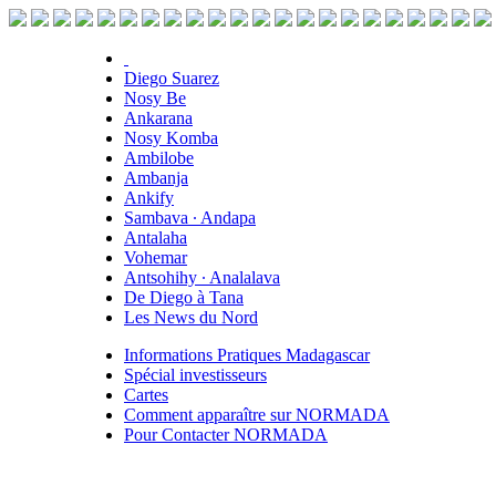
Diego Suarez
Nosy Be
Ankarana
Nosy Komba
Ambilobe
Ambanja
Ankify
Sambava ∙ Andapa
Antalaha
Vohemar
Antsohihy ∙ Analalava
De Diego à Tana
Les News du Nord
Informations Pratiques Madagascar
Spécial investisseurs
Cartes
Comment apparaître sur NORMADA
Pour Contacter NORMADA