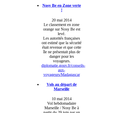
Nosy Be en Zone verte
!
20 mai 2014
Le classement en zone
orange sur Nosy Be est
levé.
Les autorités françaises
ont estimé que la sécurité
était revenue et que cette
île ne présentait plus de
danger pour les
voyageurs.
diplomatie.gouv.fr/conseils-
aux-
voyageurs/Madagascar
Vols au départ de
Marseille
10 mai 2014
Vol hebdomadaire
Marseille / Nosy Be à
partir du 29 juin par un