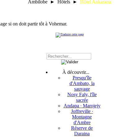
Ambilobe ► Hôtels ►
Hôtel Ankarana
ge si on doit partir tôt à Vohemar.
À découvrir...
Presqu'île
d'Ambato, la
sauvage
Nosy Faly, l'île
sacrée
Andapa ∙ Marojejy
Joffreville ∙
Montagne
d'Ambre
Réserve de
Daraina