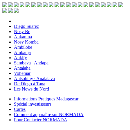
Diego Suarez
Nosy Be
Ankarana
Nosy Komba
Ambilobe
Ambanja
Ankify
Sambava ∙ Andapa
Antalaha
Vohemar
Antsohihy ∙ Analalava
De Diego à Tana
Les News du Nord
Informations Pratiques Madagascar
Spécial investisseurs
Cartes
Comment apparaître sur NORMADA
Pour Contacter NORMADA