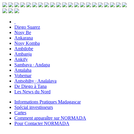
Diego Suarez
Nosy Be
Ankarana
Nosy Komba
Ambilobe
Ambanja
Ankify
Sambava ∙ Andapa
Antalaha
Vohemar
Antsohihy ∙ Analalava
De Diego à Tana
Les News du Nord
Informations Pratiques Madagascar
Spécial investisseurs
Cartes
Comment apparaître sur NORMADA
Pour Contacter NORMADA