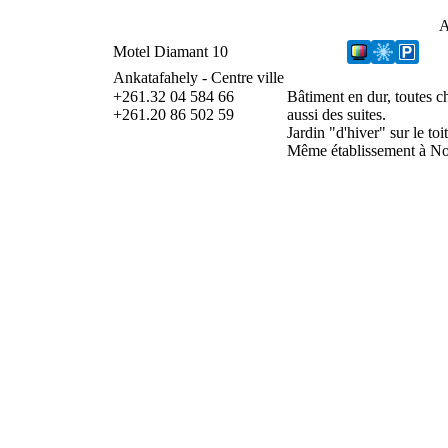
A
Motel Diamant 10
Ankatafahely - Centre ville
+261.32 04 584 66
Bâtiment en dur, toutes ch
+261.20 86 502 59
aussi des suites.
Jardin "d'hiver" sur le t
Même établissement à Nos