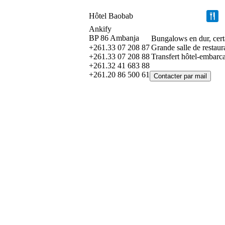
Hôtel Baobab
Ankify
BP 86 Ambanja
Bungalows en dur, certa
+261.33 07 208 87
Grande salle de restaur
+261.33 07 208 88
Transfert hôtel-embarc
+261.32 41 683 88
+261.20 86 500 61