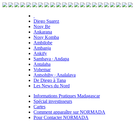
Diego Suarez
Nosy Be
Ankarana
Nosy Komba
Ambilobe
Ambanja
Ankify
Sambava ∙ Andapa
Antalaha
Vohemar
Antsohihy ∙ Analalava
De Diego à Tana
Les News du Nord
Informations Pratiques Madagascar
Spécial investisseurs
Cartes
Comment apparaître sur NORMADA
Pour Contacter NORMADA