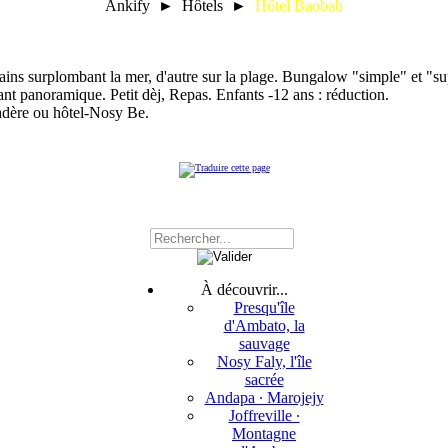
Ankify ► Hôtels ►
Hôtel Baobab
ins surplombant la mer, d'autre sur la plage. Bungalow "simple" et "su
ant panoramique. Petit dèj, Repas. Enfants -12 ans : réduction.
adère ou hôtel-Nosy Be.
À découvrir...
Presqu'île
d'Ambato, la
sauvage
Nosy Faly, l'île
sacrée
Andapa ∙ Marojejy
Joffreville ∙
Montagne