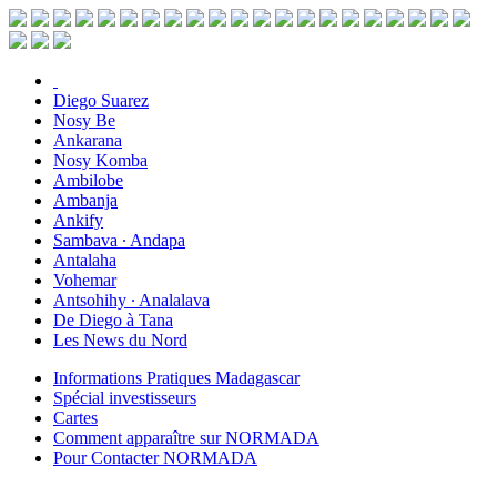
Diego Suarez
Nosy Be
Ankarana
Nosy Komba
Ambilobe
Ambanja
Ankify
Sambava ∙ Andapa
Antalaha
Vohemar
Antsohihy ∙ Analalava
De Diego à Tana
Les News du Nord
Informations Pratiques Madagascar
Spécial investisseurs
Cartes
Comment apparaître sur NORMADA
Pour Contacter NORMADA