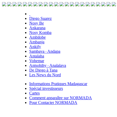
Diego Suarez
Nosy Be
Ankarana
Nosy Komba
Ambilobe
Ambanja
Ankify
Sambava ∙ Andapa
Antalaha
Vohemar
Antsohihy ∙ Analalava
De Diego à Tana
Les News du Nord
Informations Pratiques Madagascar
Spécial investisseurs
Cartes
Comment apparaître sur NORMADA
Pour Contacter NORMADA