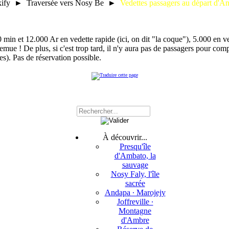
ify ► Traversée vers Nosy Be ►
Vedettes passagers au départ d'An
in et 12.000 Ar en vedette rapide (ici, on dit "la coque"), 5.000 en ve
remue ! De plus, si c'est trop tard, il n'y aura pas de passagers pour comp
es). Pas de réservation possible.
À découvrir...
Presqu'île
d'Ambato, la
sauvage
Nosy Faly, l'île
sacrée
Andapa ∙ Marojejy
Joffreville ∙
Montagne
d'Ambre