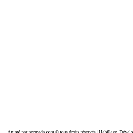
Animé par normada.com © tous droits réservés | Habillage, Déve