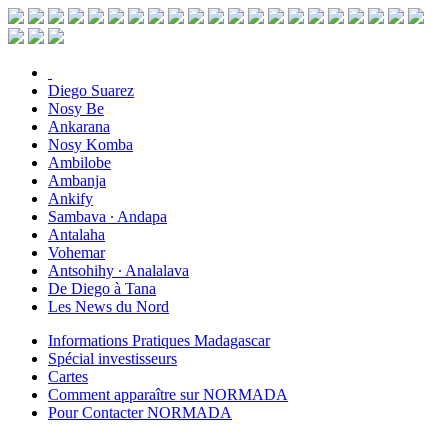
Diego Suarez
Nosy Be
Ankarana
Nosy Komba
Ambilobe
Ambanja
Ankify
Sambava ∙ Andapa
Antalaha
Vohemar
Antsohihy ∙ Analalava
De Diego à Tana
Les News du Nord
Informations Pratiques Madagascar
Spécial investisseurs
Cartes
Comment apparaître sur NORMADA
Pour Contacter NORMADA