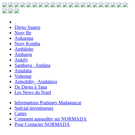
Diego Suarez
Nosy Be
Ankarana
Nosy Komba
Ambilobe
Ambanja
Ankify
Sambava ∙ Andapa
Antalaha
Vohemar
Antsohihy ∙ Analalava
De Diego à Tana
Les News du Nord
Informations Pratiques Madagascar
Spécial investisseurs
Cartes
Comment apparaître sur NORMADA
Pour Contacter NORMADA