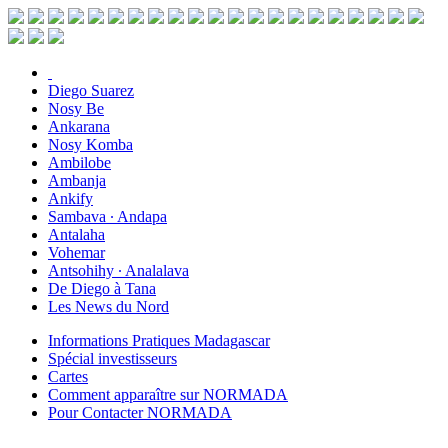
Diego Suarez
Nosy Be
Ankarana
Nosy Komba
Ambilobe
Ambanja
Ankify
Sambava ∙ Andapa
Antalaha
Vohemar
Antsohihy ∙ Analalava
De Diego à Tana
Les News du Nord
Informations Pratiques Madagascar
Spécial investisseurs
Cartes
Comment apparaître sur NORMADA
Pour Contacter NORMADA